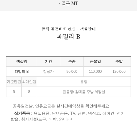
골든 MT
동해 골든비치 펜션 - 객실안내
패밀리 B
객실명
기간
주중
금요일
주말
패밀리 B
정상가
90,000
110,000
120,000
기준인원
최대인원
유형
5
8
원룸형/ 침대룸 주방 화장실
공휴일전날, 연휴요금은 실시간예약창을 확인해주세요.
집기품목
: 욕실용품, 남녀공용, TV, 금연, 냉장고, 에어컨, 전기
밥솥, 취사시설/도구, 식탁, 와이파이