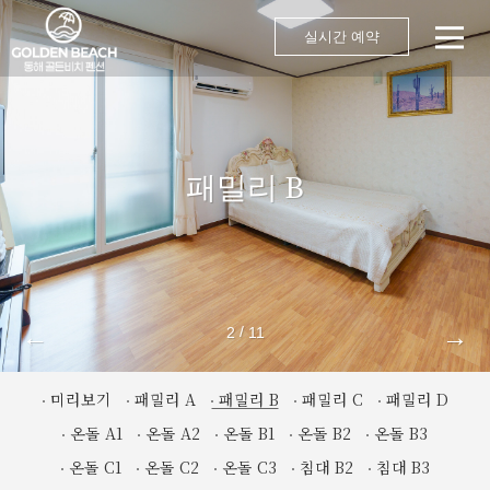
실시간 예약
패밀리 B
←
→
/
2
11
미리보기
패밀리 A
패밀리 B
패밀리 C
패밀리 D
온돌 A1
온돌 A2
온돌 B1
온돌 B2
온돌 B3
온돌 C1
온돌 C2
온돌 C3
침대 B2
침대 B3